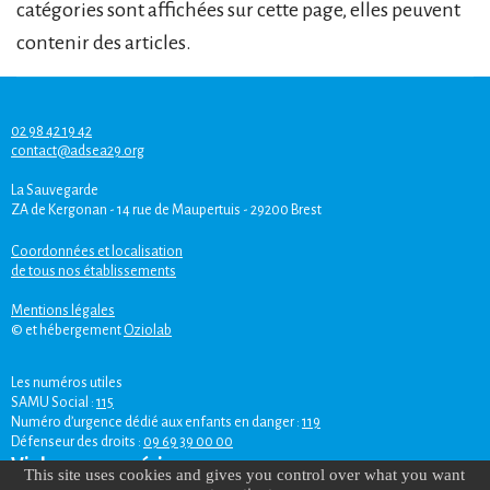
catégories sont affichées sur cette page, elles peuvent
contenir des articles.
02 98 42 19 42
contact@adsea29.org
La Sauvegarde
ZA de Kergonan - 14 rue de Maupertuis - 29200 Brest
Coordonnées et localisation
de tous nos établissements
Mentions légales
© et hébergement
Oziolab
Les numéros utiles
SAMU Social :
115
Numéro d’urgence dédié aux enfants en danger :
119
Défenseur des droits :
09 69 39 00 00
Violences numériques
This site uses cookies and gives you control over what you want