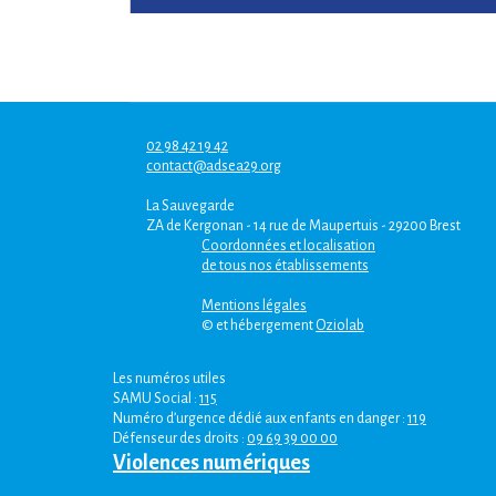
02 98 42 19 42
contact@adsea29.org
La Sauvegarde
ZA de Kergonan - 14 rue de Maupertuis - 29200 Brest
Coordonnées et localisation
de tous nos établissements
Mentions légales
© et hébergement
Oziolab
Les numéros utiles
SAMU Social :
115
Numéro d’urgence dédié aux enfants en danger :
119
Défenseur des droits :
09 69 39 00 00
Violences numériques