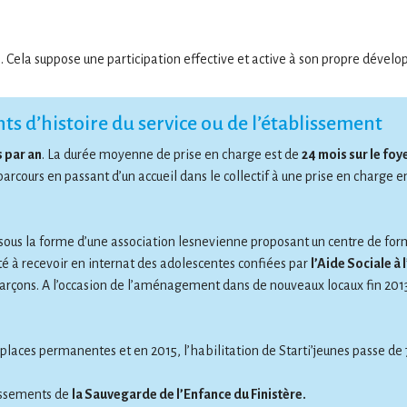
é. Cela suppose une participation effective et active à son propre dével
nts d’histoire du service ou de l’établissement
s par an
. La durée moyenne de prise en charge est de
24 mois sur le foy
 parcours en passant d’un accueil dans le collectif à une prise en cha
s la forme d’une association lesnevienne proposant un centre de formati
ité à recevoir en internat des adolescentes confiées par
l’Aide Sociale à 
 garçons. A l’occasion de l’aménagement dans de nouveaux locaux fin 20
 places permanentes et en 2015, l’habilitation de Starti’jeunes passe de 
lissements de
la Sauvegarde de l’Enfance du Finistère.