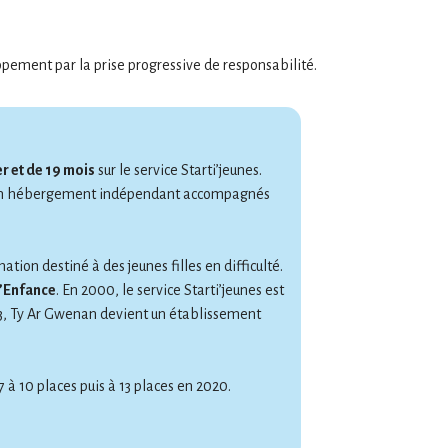
oppement par la prise progressive de responsabilité.
er et de 19 mois
sur le service Starti’jeunes.
rge en hébergement indépendant accompagnés
on destiné à des jeunes filles en difficulté.
l’Enfance
. En 2000, le service Starti’jeunes est
13, Ty Ar Gwenan devient un établissement
7 à 10 places puis à 13 places en 2020.