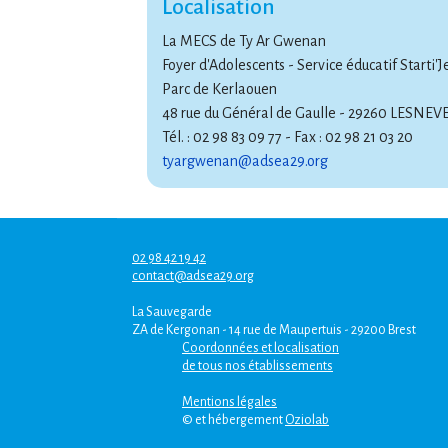
Localisation
La MECS de Ty Ar Gwenan
Foyer d'Adolescents - Service éducatif Starti'
Parc de Kerlaouen
48 rue du Général de Gaulle - 29260 LESNE
Tél. : 02 98 83 09 77 - Fax : 02 98 21 03 20
tyargwenan@adsea29.org
02 98 42 19 42
contact@adsea29.org
La Sauvegarde
ZA de Kergonan - 14 rue de Maupertuis - 29200 Brest
Coordonnées et localisation
de tous nos établissements
Mentions légales
© et hébergement
Oziolab