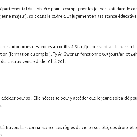
Départemental du Finistère pour accompagner les jeunes, soit dans le cad
 jeune majeur), soit dans le cadre d’un jugement en assistance éducative
ents autonomes des jeunes accueillis à Starti’jeunes sont sur le bassi
rtion (formation ou emploi). Ty Ar Gwenan fonctionne 365 jours/an et 24
 du lundi au vendredi de 10h à 20h.
cider pour soi. Elle nécessite pour y accéder que le jeune soit aidé pou
e.
iert à travers la reconnaissance des règles de vie en société, des droits 
s.